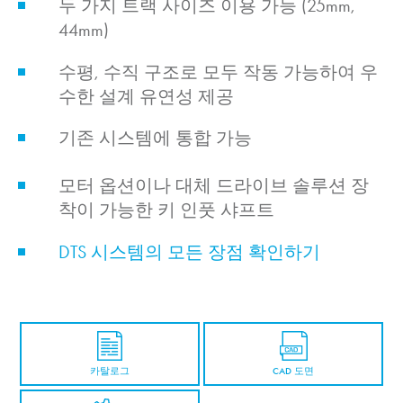
두 가지 레일 사이즈로 이용 가능 (25mm,
44mm)
최소한의 기술적 요건에 준하여, 캐리지
의 길이와 개수, 배치 등의 유연성 제공
유연한 드라이브 포지셔닝 가능
트랙과 베어링, 스프링 및 고정부품 등 모
두 스테인리스 스틸 재질로 이용 가능
DTS 시스템의 모든 장점 확인하기