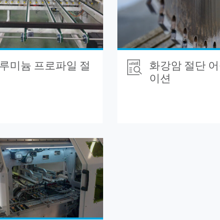
루미늄 프로파일 절
화강암 절단 
이션