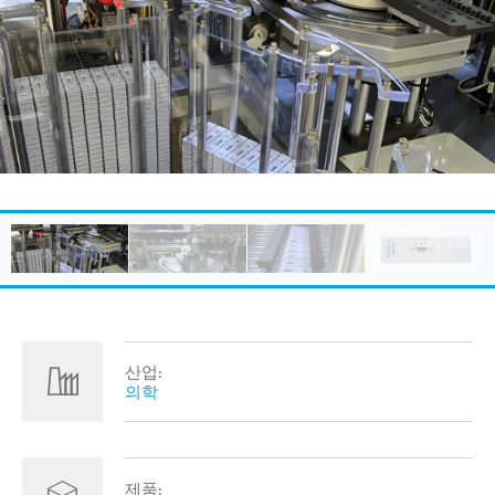
산업:
의학
제품: